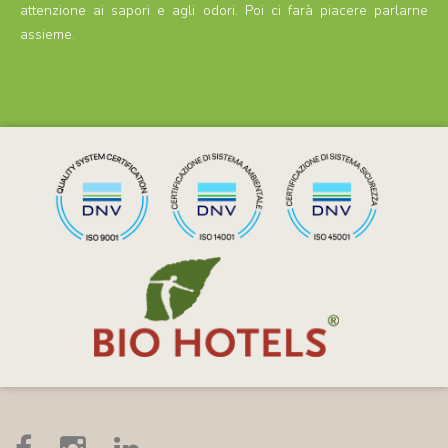
attenzione ai sapori e agli odori. Poi ci farà piacere parlarne
assieme.