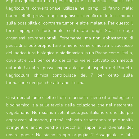
E poi l’agricoltura bio. I pesticidi, cioè i fitofarmaci chimici che
l’agricoltura convenzionale utilizza nei campi, ci fanno male:
hanno effetti provati dagli organismi scientifici di tutto il mondo
sulla possibilità di contrarre tumori e altre malattie. Per questo il
loro impiego è fortemente controllato dagli Stati e dagli
organismi sovranazionali. Fortemente, ma non abbastanza: di
pesticidi si può proprio fare a meno, come dimostra il successo
dell’agricoltura biologica e biodinamica in un Paese come l’Italia,
dove oltre l’11 per cento dei campi viene coltivato con metodi
naturali. Un altro passo importante per il rispetto del Pianeta:
l’agricoltura chimica contribuisce del 7 per cento sulla
formazione dei gas che alterano il clima.
Così, noi abbiamo scelto di offrire ai nostri clienti cibo biologico e
biodinamico, sia sulle tavole della colazione che nel ristorante
vegetariano. Non siamo i soli: il biologico italiano è uno dei più
apprezzati al mondo, perché coltivato rispettando regole molto
stringenti e anche perché rispecchia i sapori e la diversità del
nostro paese. Ne siamo troppo orgogliosi? Assaggiate, e fate